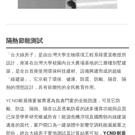
隔熱節能測試
「台大綠房子」是由台灣大學生物環境工程系韓選棠教授所
設計，座落在台灣大學校園內台大農場基地的三層樓別墅建
築，是全台首座使用環保科技建材、設備興建而成的超級
「綠建築」。它示範了環保、健康、防震、防颱、隔音、隔
熱的理想設計，具有前瞻性的全民教育作用。
YCND耐盾捲窗被膺選為負責門窗的全能防護，可見它防
颱、防盜、隔熱、隔音以及透氣防霉的諸多優異功能與品質
已深受學界研究權威所肯！能源危機浮現及國際朝向綠建築
邁進的當代，窗戶開口為一建築體中影響空調耗能最嚴重之
部份，經台大綠房子實地測試及計算結果可知，
YCND耐盾