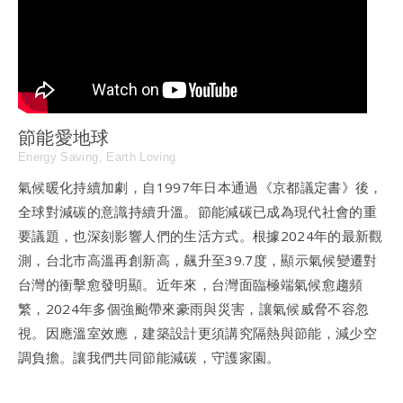
節能愛地球
Energy Saving, Earth Loving
氣候暖化持續加劇，自1997年日本通過《京都議定書》後，
全球對減碳的意識持續升溫。節能減碳已成為現代社會的重
要議題，也深刻影響人們的生活方式。根據2024年的最新觀
測，台北市高溫再創新高，飆升至39.7度，顯示氣候變遷對
台灣的衝擊愈發明顯。近年來，台灣面臨極端氣候愈趨頻
繁，2024年多個強颱帶來豪雨與災害，讓氣候威脅不容忽
視。因應溫室效應，建築設計更須講究隔熱與節能，減少空
調負擔。讓我們共同節能減碳，守護家園。