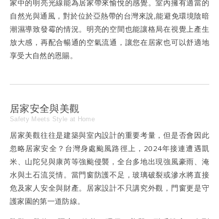
家中的明亮光線能為居家帶來愉悅的感覺。室內擁有適當的
自然光與通風，對於位於亞熱帶的台灣來說,能避免環境陰暗
潮濕導致發霉的情況。明亮的空間也能讓格局在視覺上產生
放大感，再配合暢通的空氣流通，讓您在居家也可以舒適地
享受大自然的恩賜。
居家安全與美觀
Safety Meets Style at Home
居家美觀往往是建築與室內設計的重要考量，但是否會因此
忽略居家安全？台灣身處颱風路徑上，2024年接連遭遇凱
米、山陀兒與康芮等強颱侵襲，全台多地出現強風豪雨、淹
水與土石流災情。當門窗防護不足，玻璃破裂或滲水將直接
危及家人安全與財產。居家設計不只講究外觀，門窗更是守
護家園的第一道防線。