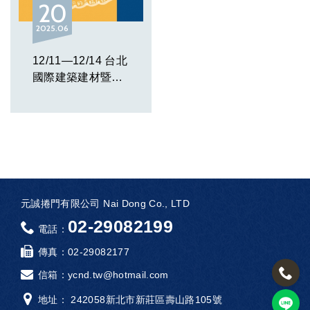
20
2025
06
12/11—12/14 台北
國際建築建材暨產
品展，歡迎參觀
元誠捲門有限公司 Nai Dong Co., LTD
02-29082199
電話：
傳真：
02-29082177
信箱：
ycnd.tw@hotmail.com
地址： 242058新北市新莊區壽山路105號