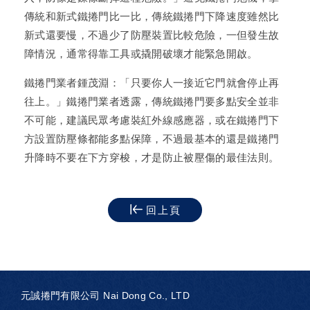
傳統和新式鐵捲門比一比，傳統鐵捲門下降速度雖然比
新式還要慢，不過少了防壓裝置比較危險，一但發生故
障情況，通常得靠工具或撬開破壞才能緊急開啟。
鐵捲門業者鍾茂淵：「只要你人一接近它門就會停止再
往上。」鐵捲門業者透露，傳統鐵捲門要多點安全並非
不可能，建議民眾考慮裝紅外線感應器，或在鐵捲門下
方設置防壓條都能多點保障，不過最基本的還是鐵捲門
升降時不要在下方穿梭，才是防止被壓傷的最佳法則。
回上頁
元誠捲門有限公司 Nai Dong Co., LTD