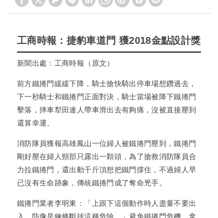
工商時報：捷豹車道門 獲2018金點設計獎
新聞出處：
工商時報（原文）
前方鐵捲門緩緩下降，騎士搶快騎出停車場想鑽過去，
下一秒騎士和鐵捲門正面對決，騎士當場被降下鐵捲門
擊落，摔車犁田連人帶車滑出去有夠痛，沒被直接壓到
還算幸運。
消防隊員獲報高雄鳳山一位婦人被鐵捲門壓到，鐵捲門
剛好壓在婦人頸部只露出一顆頭，為了搶救消防隊員合
力拉鐵捲門，還出動千斤頂想把鐵門撐住，不過婦人早
已沒有生命跡象，傳統鐵捲門成了奪命兇手。
鐵捲門業者李明東：「上跟下這個動作時人盡量不要出
入，防像是鍊條斷掉這種危險。」避免鐵捲門危機，拿