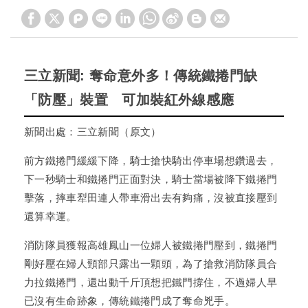
三立新聞: 奪命意外多！傳統鐵捲門缺
「防壓」裝置 可加裝紅外線感應
新聞出處：
三立新聞（原文）
前方鐵捲門緩緩下降，騎士搶快騎出停車場想鑽過去，
下一秒騎士和鐵捲門正面對決，騎士當場被降下鐵捲門
擊落，摔車犁田連人帶車滑出去有夠痛，沒被直接壓到
還算幸運。
消防隊員獲報高雄鳳山一位婦人被鐵捲門壓到，鐵捲門
剛好壓在婦人頸部只露出一顆頭，為了搶救消防隊員合
力拉鐵捲門，還出動千斤頂想把鐵門撐住，不過婦人早
已沒有生命跡象，傳統鐵捲門成了奪命兇手。