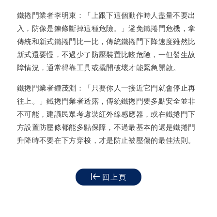
鐵捲門業者李明東：「上跟下這個動作時人盡量不要出
入，防像是鍊條斷掉這種危險。」避免鐵捲門危機，拿
傳統和新式鐵捲門比一比，傳統鐵捲門下降速度雖然比
新式還要慢，不過少了防壓裝置比較危險，一但發生故
障情況，通常得靠工具或撬開破壞才能緊急開啟。
鐵捲門業者鍾茂淵：「只要你人一接近它門就會停止再
往上。」鐵捲門業者透露，傳統鐵捲門要多點安全並非
不可能，建議民眾考慮裝紅外線感應器，或在鐵捲門下
方設置防壓條都能多點保障，不過最基本的還是鐵捲門
升降時不要在下方穿梭，才是防止被壓傷的最佳法則。
回上頁